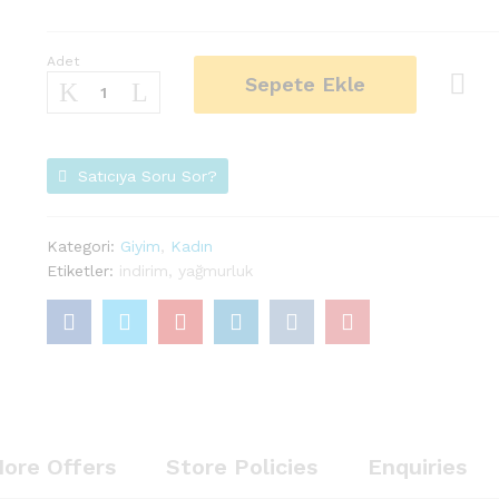
Adet
RITA
Sepete Ekle
FINK
Yağmurluk
Karşı
Adet
laştır
Satıcıya Soru Sor?
Kategori:
Giyim
,
Kadın
Etiketler:
indirim
,
yağmurluk
ore Offers
Store Policies
Enquiries