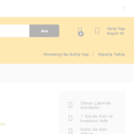
650.00
₺
Add to Cart
800.00
₺
Giriş Yap
Ara
Kayıt Ol
0
Homwoy'da Satış Yap
Sipariş Takip
Dünya Çapında
Gönderim
7 Günde hızlı ve
koşulsuz iade
Var
Satıcı ile hızlı
irtibat.