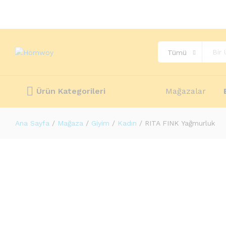
Açıklama
Değerlendirmeler (0)
More Offers
Stor
Tümü
Ürün Kategorileri
Mağazalar
Ana Sayfa
/
Mağaza
/
Giyim
/
Kadın
/
RITA FINK Yağmurluk
-
%