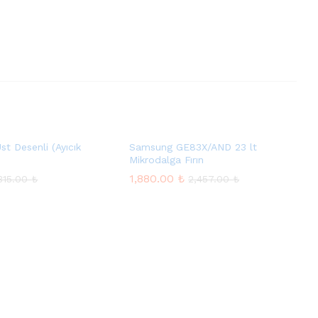
st Desenli (Ayıcık
Samsung GE83X/AND 23 lt
Mikrodalga Fırın
1,880.00
₺
315.00
₺
2,457.00
₺
1,880.00
₺
315.00
₺
2,457.00
₺