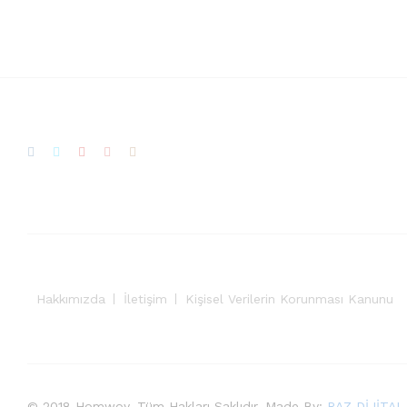
9,200.00
₺
11,200.00
₺
Hakkımızda
İletişim
Kişisel Verilerin Korunması Kanunu
© 2018 Homwoy. Tüm Hakları Saklıdır. Made By:
RAZ DİJİTAL