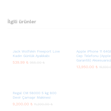
İlgili ürünler
Jack Wolfskin Freeport Low
Apple iPhone 11 64
Kadın Günlük Ayakkabı
Cep Telefonu (Apple
Garantili) Aksesuarsı
539.99
₺
955.00
₺
13,950.00
₺
15,100
539.99
₺
955.00
₺
13,950.00
₺
15,100
Regal CM 58000 5 kg 800
Devir Çamaşır Makinesi
9,200.00
₺
11,200.00
₺