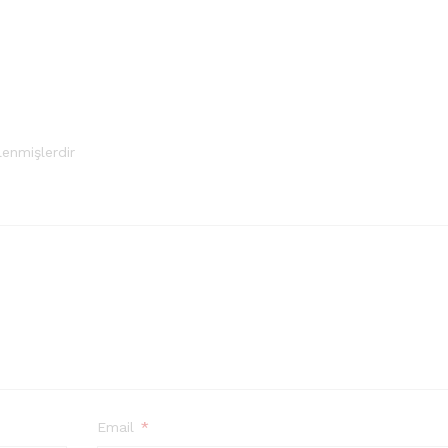
lenmişlerdir
Email
*