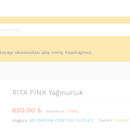
e Policies
Enquiries
Burayı okumadan alış-veriş Yapmayınız.
RITA FINK Yağmurluk
650.00
₺
800.00
₺
(-19%)
MY DREAM CENTER OUTLET
Durum:
Stokta 
Mağaza: