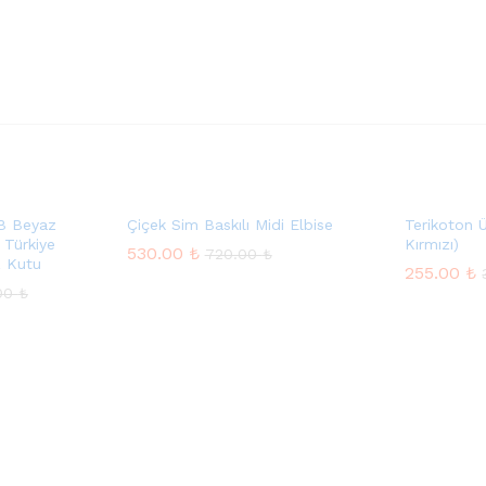
GB Beyaz
Çiçek Sim Baskılı Midi Elbise
Terikoton Ü
 Türkiye
Kırmızı)
530.00
₺
720.00
₺
z Kutu
255.00
₺
530.00
₺
.00
₺
720.00
₺
255.00
₺
.00
₺