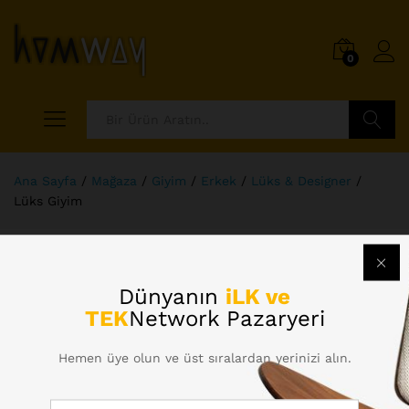
0
Ara
Ana Sayfa
/
Mağaza
/
Giyim
/
Erkek
/
Lüks & Designer
/
Lüks Giyim
Seçiminizle eşleşen ürün bulunamadı.
Dünyanın
iLK ve
TEK
Network Pazaryeri
Hemen üye olun ve üst sıralardan yerinizi alın.