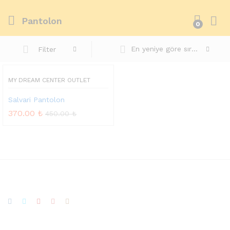
Pantolon
0
En yeniye göre sırala
Filter
MY DREAM CENTER OUTLET
Salvari Pantolon
370.00
₺
450.00
₺