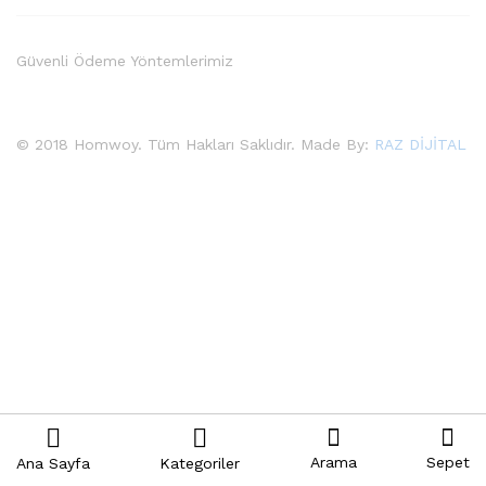
Güvenli Ödeme Yöntemlerimiz
© 2018 Homwoy. Tüm Hakları Saklıdır. Made By:
RAZ DİJİTAL
Arama
Sepet
Ana Sayfa
Kategoriler