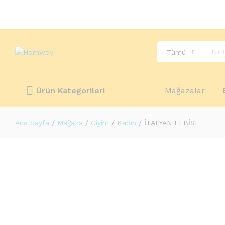
Açıklama
Değerlendirmeler (0)
More Offers
Stor
Tümü
Ürün Kategorileri
Mağazalar
Ana Sayfa
/
Mağaza
/
Giyim
/
Kadın
/
İTALYAN ELBİSE
-
%