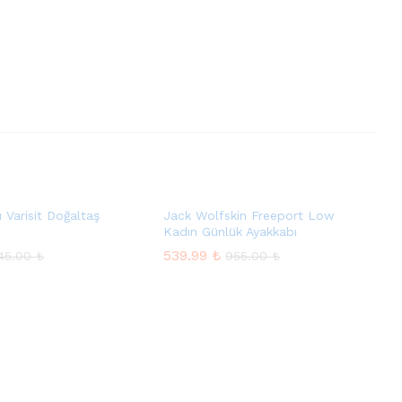
ı Varisit Doğaltaş
Jack Wolfskin Freeport Low
Kadın Günlük Ayakkabı
539.99
₺
145.00
₺
955.00
₺
539.99
₺
145.00
₺
955.00
₺