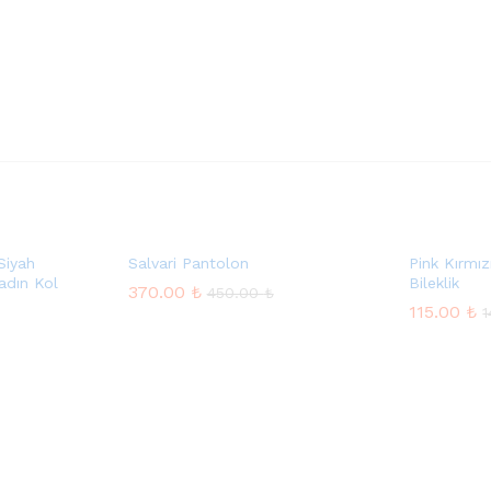
Siyah
Salvari Pantolon
Pink Kırmız
adın Kol
Bileklik
370.00
₺
450.00
₺
115.00
₺
370.00
₺
450.00
₺
115.00
₺