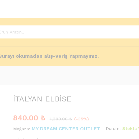
e Policies
Enquiries
Burayı okumadan alış-veriş Yapmayınız.
İTALYAN ELBİSE
840.00
₺
1,300.00
₺
(-35%)
MY DREAM CENTER OUTLET
Durum:
Stokta 
Mağaza: