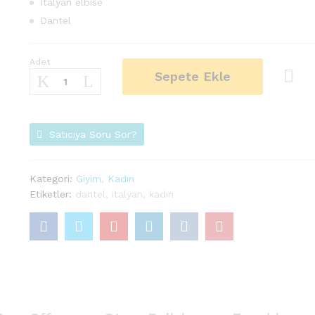
İtalyan elbise
Dantel
Adet
İTALYAN
Sepete Ekle
ELBİSE
Adet
Karşı
laştır
Satıcıya Soru Sor?
Kategori:
Giyim
,
Kadın
Etiketler:
dantel
,
italyan
,
kadın