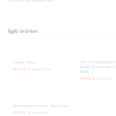
There are no enquiries yet.
İlgili ürünler
italyan elbise
Pink PLKDD005R02 
Renkli Dokunmatik K
850.00
₺
1,000.00
₺
Saati
850.00
₺
111.99
₺
1,000.00
₺
189.99
₺
111.99
₺
189.99
₺
Sim Detaylı Kruvaze Yaka Elbise
565.00
₺
900.00
₺