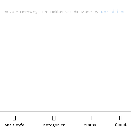
© 2018 Homwoy. Tüm Hakları Saklıdır. Made By:
RAZ DİJİTAL
Arama
Sepet
Ana Sayfa
Kategoriler