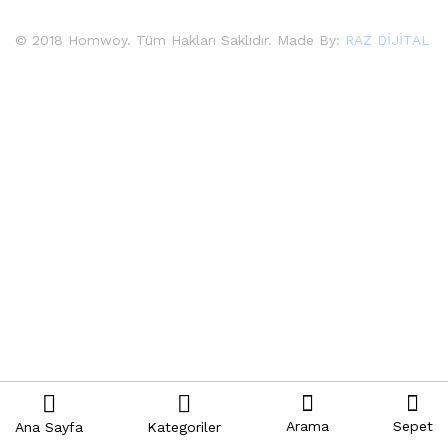
© 2018 Homwoy. Tüm Hakları Saklıdır. Made By:
RAZ DİJİTAL
Arama
Sepet
Ana Sayfa
Kategoriler