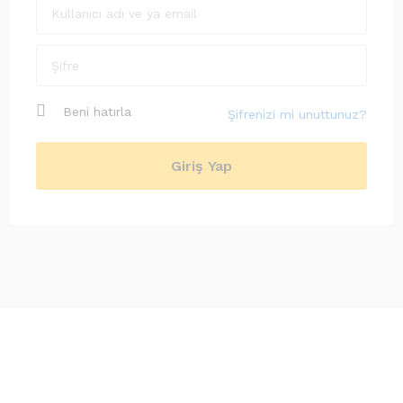
İsim
*
Soyisim
*
Beni hatırla
Şifrenizi mi unuttunuz?
Giriş Yap
Referans kodum var ve referans programına
katılmak istiyorum.
Eğer bir referans kodunuz yok ise lütfen şu