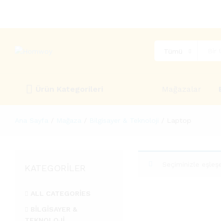
Tümü
Ürün Kategorileri
Mağazalar
Ana Sayfa
/
Mağaza
/
Bilgisayer & Teknoloji
/
Laptop
Seçiminizle eşleş
KATEGORILER
ALL CATEGORIES
BILGISAYER &
TEKNOLOJI