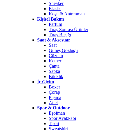
Sneaker
Klasik
Koşu & Antrenman
Kişisel Bakım
Parfüm
Tıraş Sonrası Ürünler
Tıraş Bıçağı
Saat & Aksesuar
Saat
Güneş Gözlüğü
Cüzdan
Kemer
Çanta
Şapka
Bileklik
İç Giyim
Boxer
Çorap
Pijama
Atlet
Spor & Outdoor
Eşofman
Spor Ayakkabı
Tişört
Sweatshirt