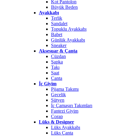
Kot Pantolon
Büyük Beden
Ayakkabı
Terlik
Sandalet
Topuklu Ayakkabı
Babet
Günlük Ayakkabı
Sneaker
Aksesuar & Çanta
Cüzdan
Şapka
Takı
Saat
Çanta
İç Giyim
Pijama Takımı
Gecelik
Sütyen
İç Çamaşırı Takımları
Fantezi Giyim
Çorap
Lüks & Designer
Lüks Ayakkabı
Lüks Çanta