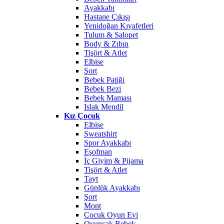
Ayakkabı
Hastane Çıkışı
Yenidoğan Kıyafetleri
Tulum & Salopet
Body & Zıbın
Tişört & Atlet
Elbise
Şort
Bebek Patiği
Bebek Bezi
Bebek Maması
Islak Mendil
Kız Çocuk
Elbise
Sweatshirt
Spor Ayakkabı
Eşofman
İç Giyim & Pijama
Tişört & Atlet
Tayt
Günlük Ayakkabı
Şort
Mont
Çocuk Oyun Evi
Oyuncak Bebek