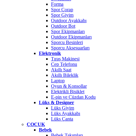
Forma
Spor Çorap
Spor Giyim
Outdoor Ayakkabı
Outdoor Bot
Spor Ekipmanları
Outdoor Ekipmanları
Sporcu Besinleri
Sporcu Aksesuarları
Elektronik
Tıraş Makinesi
Cep Telefonu
Akıllı Saat
Akıllı Bileklik
Laptop
Oyun & Konsollar
Elektrikli Bisiklet
E-pin ve Cüzdan Kodu
Lüks & Designer
Lüks Giyim
Lüks Ayakkabı
Lüks Çanta
ÇOCUK
Bebek
Bebek Takımları