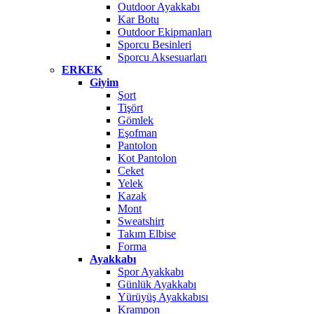
Outdoor Ayakkabı
Kar Botu
Outdoor Ekipmanları
Sporcu Besinleri
Sporcu Aksesuarları
ERKEK
Giyim
Şort
Tişört
Gömlek
Eşofman
Pantolon
Kot Pantolon
Ceket
Yelek
Kazak
Mont
Sweatshirt
Takım Elbise
Forma
Ayakkabı
Spor Ayakkabı
Günlük Ayakkabı
Yürüyüş Ayakkabısı
Krampon