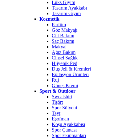
Lüks Giyim
Tasarım Ayakkabı
Tasarım Giyim
Kozmetik
Parfüm
Göz Makyajı
Cilt Bakımı
Saç Bakımı
Makyaj
Ağız Bakım
Cinsel Sağlık
Hijyenik Ped
Duş Jeli & Kremleri
Epilasyon Ürünleri
Ruj
Güneş Kremi
Sport & Outdoor
Sweatshirt
Tişört
Spor Sütyeni
Tayt
Eşofman
Koşu Ayakkabısı
Spor Çantası
Spor Ekipmanları