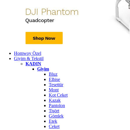
Homwoy Özel
Giyim & Tekstil
KADIN
Giyim
Bluz
Elbise
Tesettür
Mont
Kot Ceket
Kazak
Pantolon
Tişört
Gömlek
Etek
Ceket