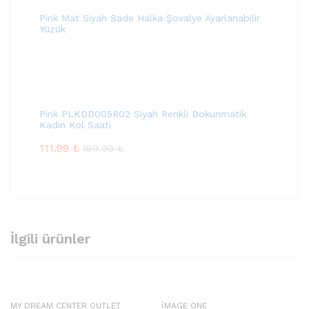
Pink Mat Siyah Sade Halka Şövalye Ayarlanabilir
Yüzük
Pink PLKDD005R02 Siyah Renkli Dokunmatik
Kadın Kol Saati
111.99
₺
189.99
₺
İlgili ürünler
MY DREAM CENTER OUTLET
İMAGE ONE