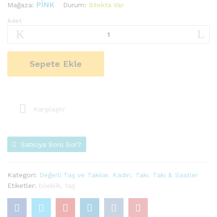
PINK
Durum:
Stokta Var
Mağaza:
Adet
Pink
Kırmızı
Varisit
Doğaltaş
Sepete Ekle
Bileklik
Adet
Karşılaştır
Satıcıya Soru Sor?
Kategori:
Değerli Taş ve Takılar
,
Kadın
,
Takı
,
Takı & Saatler
Etiketler:
bileklik
,
taş