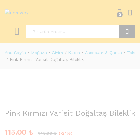
0
Ara
Ana Sayfa
/
Mağaza
/
Giyim
/
Kadın
/
Aksesuar & Çanta
/
Takı
/
Pink Kırmızı Varisit Doğaltaş Bileklik
-
%
Pink Kırmızı Varisit Doğaltaş Bileklik
115.00
₺
145.00
₺
(-21%)