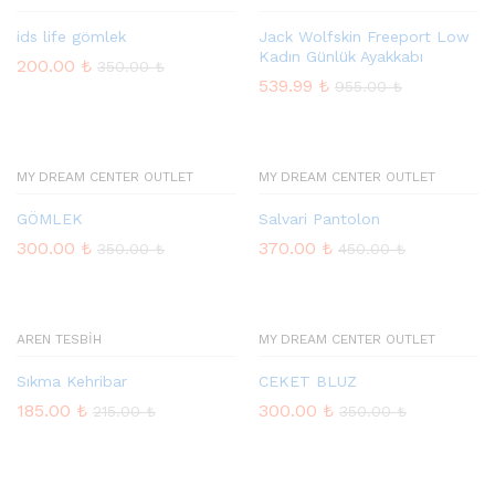
ids life gömlek
Jack Wolfskin Freeport Low
Kadın Günlük Ayakkabı
200.00
₺
350.00
₺
539.99
₺
955.00
₺
MY DREAM CENTER OUTLET
MY DREAM CENTER OUTLET
GÖMLEK
Salvari Pantolon
300.00
₺
370.00
₺
350.00
₺
450.00
₺
AREN TESBİH
MY DREAM CENTER OUTLET
Sıkma Kehribar
CEKET BLUZ
185.00
₺
300.00
₺
215.00
₺
350.00
₺