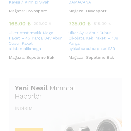
Kayışı / Kırmızı Siyah
DAMACANA
Mağaza:
Ovvosport
Mağaza:
Ovvosport
168.00
₺
735.00
₺
205.00
₺
818.00
₺
Ülker Atıştırmalık Mega
Ülker Aylık Abur Cubur
Paket – 45 Parça Dev Abur
Çikolata Kek Paketi – 139
Cubur Paketi
Parça
atistirmalikmega
aylıkaburcuburpaketi139
Mağaza:
Sepetime Bak
Mağaza:
Sepetime Bak
Yeni Nesil
Minimal
Haporlör
İNDİRİM