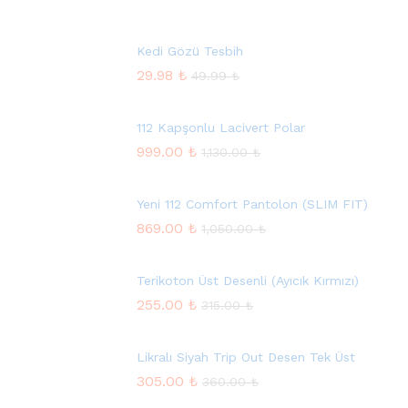
Kedi Gözü Tesbih
29.98
₺
49.99
₺
112 Kapşonlu Lacivert Polar
999.00
₺
1,130.00
₺
Yeni 112 Comfort Pantolon (SLIM FIT)
869.00
₺
1,050.00
₺
Terikoton Üst Desenli (Ayıcık Kırmızı)
255.00
₺
315.00
₺
Likralı Siyah Trip Out Desen Tek Üst
305.00
₺
360.00
₺