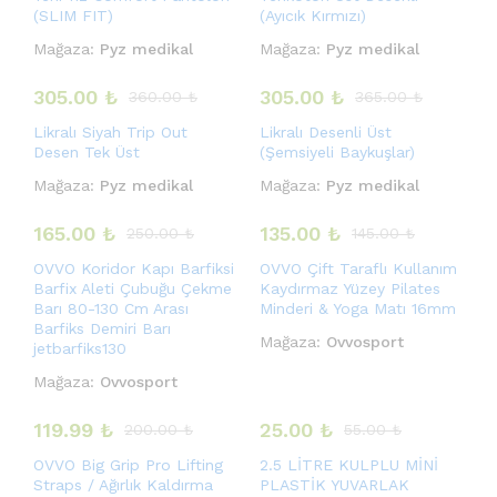
(SLIM FIT)
(Ayıcık Kırmızı)
Mağaza:
Pyz medikal
Mağaza:
Pyz medikal
305.00
₺
305.00
₺
360.00
₺
365.00
₺
Likralı Siyah Trip Out
Likralı Desenli Üst
Desen Tek Üst
(Şemsiyeli Baykuşlar)
Mağaza:
Pyz medikal
Mağaza:
Pyz medikal
165.00
₺
135.00
₺
250.00
₺
145.00
₺
OVVO Koridor Kapı Barfiksi
OVVO Çift Taraflı Kullanım
Barfix Aleti Çubuğu Çekme
Kaydırmaz Yüzey Pilates
Barı 80-130 Cm Arası
Minderi & Yoga Matı 16mm
Barfiks Demiri Barı
Mağaza:
Ovvosport
jetbarfiks130
Mağaza:
Ovvosport
119.99
₺
25.00
₺
200.00
₺
55.00
₺
OVVO Big Grip Pro Lifting
2.5 LİTRE KULPLU MİNİ
Straps / Ağırlık Kaldırma
PLASTİK YUVARLAK