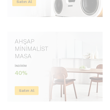
Satın Al
AHŞAP
MİNİMALİST
MASA
İNDİRİM
40%
Satın Al