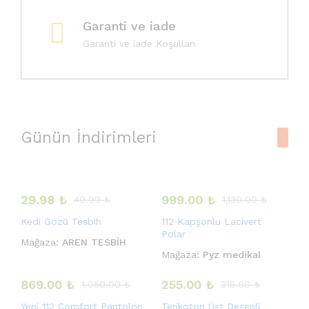
Garanti ve iade
Garanti ve iade Koşulları
Günün İndirimleri
29.98
₺
999.00
₺
49.99
₺
1,130.00
₺
Kedi Gözü Tesbih
112 Kapşonlu Lacivert
Polar
Mağaza:
AREN TESBİH
Mağaza:
Pyz medikal
869.00
₺
255.00
₺
1,050.00
₺
315.00
₺
Yeni 112 Comfort Pantolon
Terikoton Üst Desenli