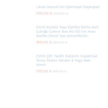
Likralı Desenli Üst (Şemsiyeli Baykuşlar)
305.00
₺
365.00
₺
OVVO Koridor Kapı Barfiksi Barfix Aleti
Çubuğu Çekme Barı 80-130 Cm Arası
Barfiks Demiri Barı jetbarfiks130
165.00
₺
250.00
₺
OVVO Çift Taraflı Kullanım Kaydırmaz
Yüzey Pilates Minderi & Yoga Matı
16mm
135.00
₺
145.00
₺