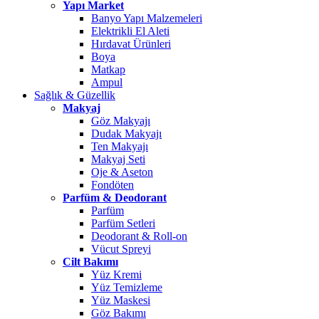
Yapı Market
Banyo Yapı Malzemeleri
Elektrikli El Aleti
Hırdavat Ürünleri
Boya
Matkap
Ampul
Sağlık & Güzellik
Makyaj
Göz Makyajı
Dudak Makyajı
Ten Makyajı
Makyaj Seti
Oje & Aseton
Fondöten
Parfüm & Deodorant
Parfüm
Parfüm Setleri
Deodorant & Roll-on
Vücut Spreyi
Cilt Bakımı
Yüz Kremi
Yüz Temizleme
Yüz Maskesi
Göz Bakımı