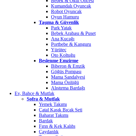
Bebek & Okul Öncesi
Kumandalı Oyuncak
Robot Oyuncak
Oyun Hamuru
Taşıma & Güvenlik
Park Yatak
Bebek Arabası & Puset
Ana Kucağı
Portbebe & Kanguru
Yürüteç
Oto Koltuğu
Beslenme Emzirme
Biberon & Emzik
Göğüs Pompası
Mama Sandalyesi
Mama Önlüğü
Alıştırma Bardağı
Ev, Bahçe & Mutfak
Sofra & Mutfak
Yemek Takımı
Çatal Kaşık Bıçak Seti
Baharat Takımı
Bardak
Fırın & Kek Kalıbı
Çaydanlık