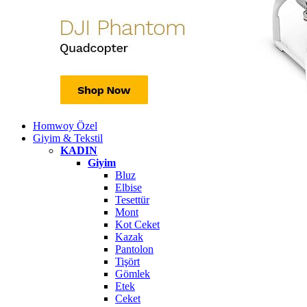
Homwoy Özel
Giyim & Tekstil
KADIN
Giyim
Bluz
Elbise
Tesettür
Mont
Kot Ceket
Kazak
Pantolon
Tişört
Gömlek
Etek
Ceket