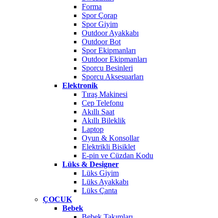
Forma
Spor Çorap
Spor Giyim
Outdoor Ayakkabı
Outdoor Bot
Spor Ekipmanları
Outdoor Ekipmanları
Sporcu Besinleri
Sporcu Aksesuarları
Elektronik
Tıraş Makinesi
Cep Telefonu
Akıllı Saat
Akıllı Bileklik
Laptop
Oyun & Konsollar
Elektrikli Bisiklet
E-pin ve Cüzdan Kodu
Lüks & Designer
Lüks Giyim
Lüks Ayakkabı
Lüks Çanta
ÇOCUK
Bebek
Bebek Takımları