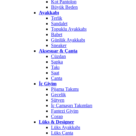
Kot Pantolon
Büyük Beden
Ayakkabı
Terlik
Sandalet
Topuklu Ayakkabı
Babet
Günlük Ayakkabı
Sneaker
Aksesuar & Çanta
Cüzdan
Şapka
Takı
Saat
Çanta
İç Giyim
Pijama Takımı
Gecelik
Sütyen
İç Çamaşırı Takımları
Fantezi Giyim
Çorap
Lüks & Designer
Lüks Ayakkabı
Lüks Çanta