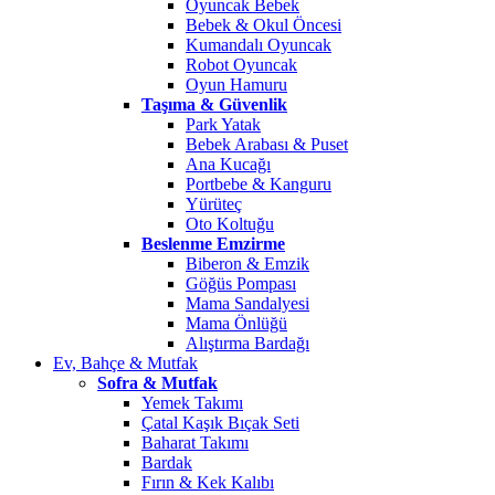
Oyuncak Bebek
Bebek & Okul Öncesi
Kumandalı Oyuncak
Robot Oyuncak
Oyun Hamuru
Taşıma & Güvenlik
Park Yatak
Bebek Arabası & Puset
Ana Kucağı
Portbebe & Kanguru
Yürüteç
Oto Koltuğu
Beslenme Emzirme
Biberon & Emzik
Göğüs Pompası
Mama Sandalyesi
Mama Önlüğü
Alıştırma Bardağı
Ev, Bahçe & Mutfak
Sofra & Mutfak
Yemek Takımı
Çatal Kaşık Bıçak Seti
Baharat Takımı
Bardak
Fırın & Kek Kalıbı