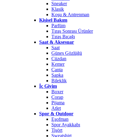
Sneaker
Klasik
Koşu & Antrenman
Kişisel Bakım
Parfüm
Tıraş Sonrası Ürünler
Tıraş Bıçağı
Saat & Aksesuar
Saat
Güneş Gözlüğü
Cüzdan
Kemer
Çanta
Şapka
Bileklik
İç Giyim
Boxer
Çorap
Pijama
Atlet
Spor & Outdoor
Eşofman
Spor Ayakkabı
Tişört
Sweatshirt