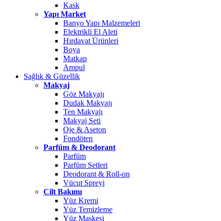
Kask
Yapı Market
Banyo Yapı Malzemeleri
Elektrikli El Aleti
Hırdavat Ürünleri
Boya
Matkap
Ampul
Sağlık & Güzellik
Makyaj
Göz Makyajı
Dudak Makyajı
Ten Makyajı
Makyaj Seti
Oje & Aseton
Fondöten
Parfüm & Deodorant
Parfüm
Parfüm Setleri
Deodorant & Roll-on
Vücut Spreyi
Cilt Bakımı
Yüz Kremi
Yüz Temizleme
Yüz Maskesi