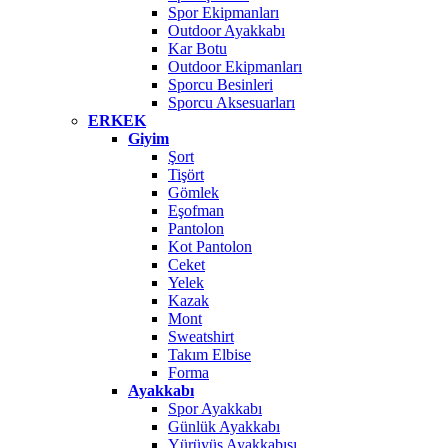
Spor Ekipmanları
Outdoor Ayakkabı
Kar Botu
Outdoor Ekipmanları
Sporcu Besinleri
Sporcu Aksesuarları
ERKEK
Giyim
Şort
Tişört
Gömlek
Eşofman
Pantolon
Kot Pantolon
Ceket
Yelek
Kazak
Mont
Sweatshirt
Takım Elbise
Forma
Ayakkabı
Spor Ayakkabı
Günlük Ayakkabı
Yürüyüş Ayakkabısı