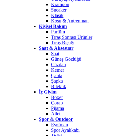
Krampon
Sneaker
Klasik
Koşu & Antrenman
Kişisel Bakım
Parfüm
Tıraş Sonrası Ürünler
Tıraş Bıçağı
Saat & Aksesuar
Saat
Güneş Gözlüğü
Cüzdan
Kemer
Çanta
Şapka
Bileklik
İç Giyim
Boxer
Çorap
Pijama
Atlet
Spor & Outdoor
Eşofman
Spor Ayakkabı
Tişört