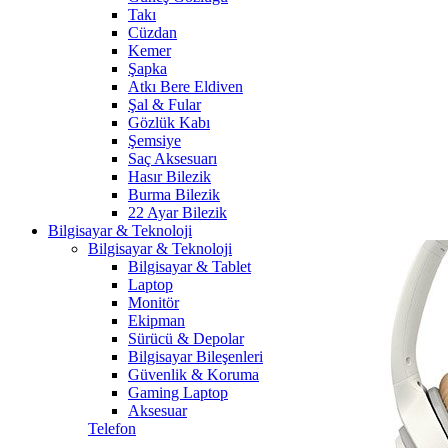
Takı
Cüzdan
Kemer
Şapka
Atkı Bere Eldiven
Şal & Fular
Gözlük Kabı
Şemsiye
Saç Aksesuarı
Hasır Bilezik
Burma Bilezik
22 Ayar Bilezik
Bilgisayar & Teknoloji
Bilgisayar & Teknoloji
Bilgisayar & Tablet
Laptop
Monitör
Ekipman
Sürücü & Depolar
Bilgisayar Bileşenleri
Güvenlik & Koruma
Gaming Laptop
Aksesuar
Telefon