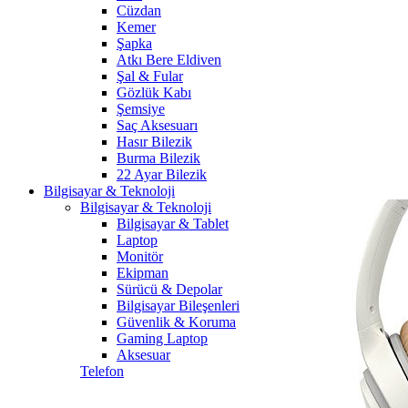
Cüzdan
Kemer
Şapka
Atkı Bere Eldiven
Şal & Fular
Gözlük Kabı
Şemsiye
Saç Aksesuarı
Hasır Bilezik
Burma Bilezik
22 Ayar Bilezik
Bilgisayar & Teknoloji
Bilgisayar & Teknoloji
Bilgisayar & Tablet
Laptop
Monitör
Ekipman
Sürücü & Depolar
Bilgisayar Bileşenleri
Güvenlik & Koruma
Gaming Laptop
Aksesuar
Telefon