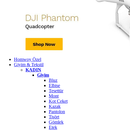
Homwoy Özel
Giyim & Tekstil
KADIN
Giyim
Bluz
Elbise
Tesettür
Mont
Kot Ceket
Kazak
Pantolon
Tişört
Gömlek
Etek