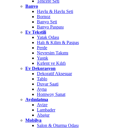
Tencere Seti
Banyo
Havlu & Havlu Seti
Bornoz
Banyo Seti
Banyo Paspası
Ev Tekstili
Yatak Odası
Halı & Kilim & Paspas
Perde
Nevresim Takımı
Yastık
Kırlent ve Kılıfı
Ev Dekorasyon
Dekoratif Aksesuar
Tablo
Duvar Saati
Ayna
Homwoy Sanat
Aydınlatma
Avize
Lambader
Abajur
Mobilya
Salon & Oturma Odası