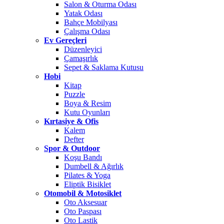
Salon & Oturma Odası
Yatak Odası
Bahçe Mobilyası
Çalışma Odası
Ev Gereçleri
Düzenleyici
Çamaşırlık
Sepet & Saklama Kutusu
Hobi
Kitap
Puzzle
Boya & Resim
Kutu Oyunları
Kırtasiye & Ofis
Kalem
Defter
Spor & Outdoor
Koşu Bandı
Dumbell & Ağırlık
Pilates & Yoga
Eliptik Bisiklet
Otomobil & Motosiklet
Oto Aksesuar
Oto Paspası
Oto Lastik