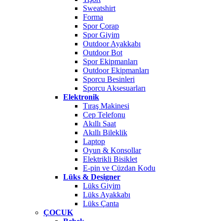
Sweatshirt
Forma
Spor Çorap
Spor Giyim
Outdoor Ayakkabı
Outdoor Bot
Spor Ekipmanları
Outdoor Ekipmanları
Sporcu Besinleri
Sporcu Aksesuarları
Elektronik
Tıraş Makinesi
Cep Telefonu
Akıllı Saat
Akıllı Bileklik
Laptop
Oyun & Konsollar
Elektrikli Bisiklet
E-pin ve Cüzdan Kodu
Lüks & Designer
Lüks Giyim
Lüks Ayakkabı
Lüks Çanta
ÇOCUK