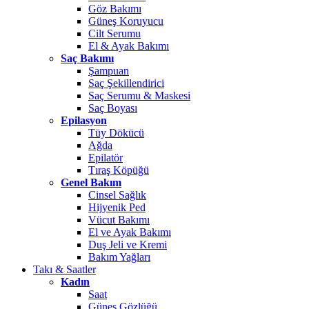
Göz Bakımı
Güneş Koruyucu
Cilt Serumu
El & Ayak Bakımı
Saç Bakımı
Şampuan
Saç Şekillendirici
Saç Serumu & Maskesi
Saç Boyası
Epilasyon
Tüy Dökücü
Ağda
Epilatör
Tıraş Köpüğü
Genel Bakım
Cinsel Sağlık
Hijyenik Ped
Vücut Bakımı
El ve Ayak Bakımı
Duş Jeli ve Kremi
Bakım Yağları
Takı & Saatler
Kadın
Saat
Güneş Gözlüğü