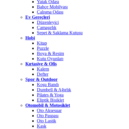
Yatak Odası
Bahçe Mobilyası
Çalışma Odası
Ev Gereçleri
Düzenleyici
Çamaşırlık
Sepet & Saklama Kutusu
Hobi
Kitap
Puzzle
Boya & Resim
Kutu Oyunları
Kırtasiye & Ofis
Kalem
Defter
Spor & Outdoor
Koşu Bandı
Dumbell & Ağırlık
Pilates & Yoga
Eliptik Bisiklet
Otomobil & Motosiklet
Oto Aksesuar
Oto Paspası
Oto Lastik
Kask