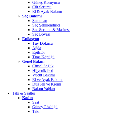
Güneş Koruyucu
Cilt Serumu
El & Ayak Bakımı
Saç Bakımı
Şampuan
Saç Şekillendirici
Saç Serumu & Maskesi
Saç Boyası
Epilasyon
Tüy Dökücü
Ağda
Epilatör
Tıraş Köpüğü
Genel Bakım
Cinsel Sağlık
Hijyenik Ped
Vücut Bakımı
El ve Ayak Bakımı
Duş Jeli ve Kremi
Bakım Yağları
Takı & Saatler
Kadın
Saat
Güneş Gözlüğü
Takı