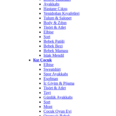
Ayakkabı
Hastane Çıkışı
Yenidoğan Kıyafetleri
Tulum & Salopet
Body & Zıbın
Tişört & Atlet
Elbise
Şort
Bebek Patiği
Bebek Bezi
Bebek Maması
Islak Mendil
Kız Çocuk
Elbise
Sweatshirt
Spor Ayakkabı
Eşofman
İç Giyim & Pijama
Tişört & Atlet
Tayt
Günlük Ayakkabı
Şort
Mont
Çocuk Oyun Evi
Oyuncak Bebek