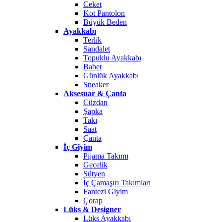
Ceket
Kot Pantolon
Büyük Beden
Ayakkabı
Terlik
Sandalet
Topuklu Ayakkabı
Babet
Günlük Ayakkabı
Sneaker
Aksesuar & Çanta
Cüzdan
Şapka
Takı
Saat
Çanta
İç Giyim
Pijama Takımı
Gecelik
Sütyen
İç Çamaşırı Takımları
Fantezi Giyim
Çorap
Lüks & Designer
Lüks Ayakkabı