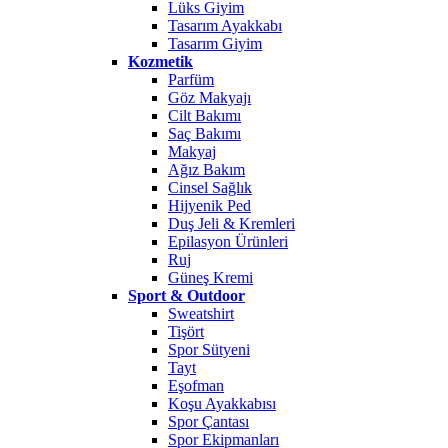
Lüks Giyim
Tasarım Ayakkabı
Tasarım Giyim
Kozmetik
Parfüm
Göz Makyajı
Cilt Bakımı
Saç Bakımı
Makyaj
Ağız Bakım
Cinsel Sağlık
Hijyenik Ped
Duş Jeli & Kremleri
Epilasyon Ürünleri
Ruj
Güneş Kremi
Sport & Outdoor
Sweatshirt
Tişört
Spor Sütyeni
Tayt
Eşofman
Koşu Ayakkabısı
Spor Çantası
Spor Ekipmanları