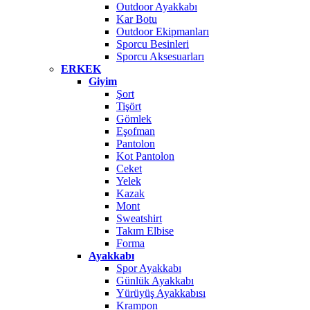
Outdoor Ayakkabı
Kar Botu
Outdoor Ekipmanları
Sporcu Besinleri
Sporcu Aksesuarları
ERKEK
Giyim
Şort
Tişört
Gömlek
Eşofman
Pantolon
Kot Pantolon
Ceket
Yelek
Kazak
Mont
Sweatshirt
Takım Elbise
Forma
Ayakkabı
Spor Ayakkabı
Günlük Ayakkabı
Yürüyüş Ayakkabısı
Krampon