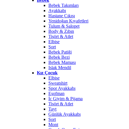
Bebek
Bebek Takımları
Ayakkabı
Hastane Çıkışı
Yenidoğan Kıyafetleri
Tulum & Salopet
Body & Zıbın
Tişört & Atlet
Elbise
Şort
Bebek Patiği
Bebek Bezi
Bebek Maması
Islak Mendil
Kız Çocuk
Elbise
Sweatshirt
Spor Ayakkabı
Eşofman
İç Giyim & Pijama
Tişört & Atlet
Tayt
Günlük Ayakkabı
Şort
Mont