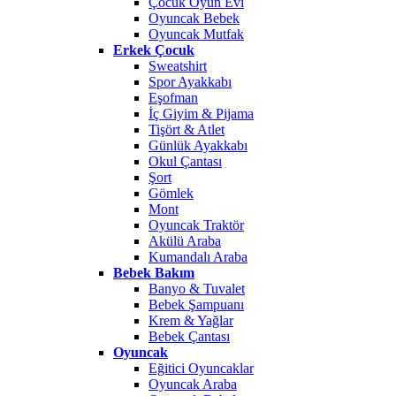
Çocuk Oyun Evi
Oyuncak Bebek
Oyuncak Mutfak
Erkek Çocuk
Sweatshirt
Spor Ayakkabı
Eşofman
İç Giyim & Pijama
Tişört & Atlet
Günlük Ayakkabı
Okul Çantası
Şort
Gömlek
Mont
Oyuncak Traktör
Akülü Araba
Kumandalı Araba
Bebek Bakım
Banyo & Tuvalet
Bebek Şampuanı
Krem & Yağlar
Bebek Çantası
Oyuncak
Eğitici Oyuncaklar
Oyuncak Araba