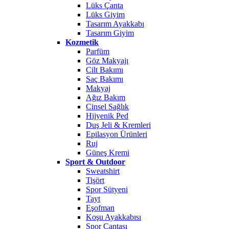
Lüks Çanta
Lüks Giyim
Tasarım Ayakkabı
Tasarım Giyim
Kozmetik
Parfüm
Göz Makyajı
Cilt Bakımı
Saç Bakımı
Makyaj
Ağız Bakım
Cinsel Sağlık
Hijyenik Ped
Duş Jeli & Kremleri
Epilasyon Ürünleri
Ruj
Güneş Kremi
Sport & Outdoor
Sweatshirt
Tişört
Spor Sütyeni
Tayt
Eşofman
Koşu Ayakkabısı
Spor Çantası