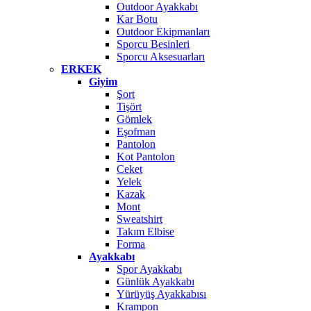
Outdoor Ayakkabı
Kar Botu
Outdoor Ekipmanları
Sporcu Besinleri
Sporcu Aksesuarları
ERKEK
Giyim
Şort
Tişört
Gömlek
Eşofman
Pantolon
Kot Pantolon
Ceket
Yelek
Kazak
Mont
Sweatshirt
Takım Elbise
Forma
Ayakkabı
Spor Ayakkabı
Günlük Ayakkabı
Yürüyüş Ayakkabısı
Krampon