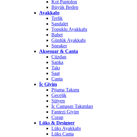
Kot Pantolon
Büyük Beden
Ayakkabı
Terlik
Sandalet
Topuklu Ayakkabı
Babet
Günlük Ayakkabı
Sneaker
Aksesuar & Çanta
Cüzdan
Şapka
Takı
Saat
Çanta
İç Giyim
Pijama Takımı
Gecelik
Sütyen
İç Çamaşırı Takımları
Fantezi Giyim
Çorap
Lüks & Designer
Lüks Ayakkabı
Lüks Çanta