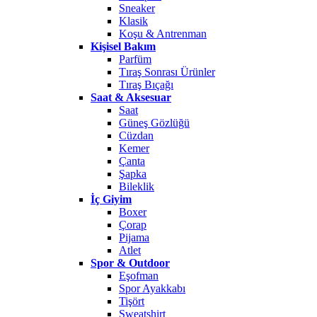
Sneaker
Klasik
Koşu & Antrenman
Kişisel Bakım
Parfüm
Tıraş Sonrası Ürünler
Tıraş Bıçağı
Saat & Aksesuar
Saat
Güneş Gözlüğü
Cüzdan
Kemer
Çanta
Şapka
Bileklik
İç Giyim
Boxer
Çorap
Pijama
Atlet
Spor & Outdoor
Eşofman
Spor Ayakkabı
Tişört
Sweatshirt