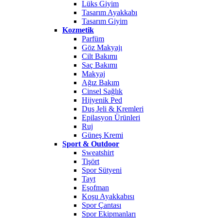
Lüks Giyim
Tasarım Ayakkabı
Tasarım Giyim
Kozmetik
Parfüm
Göz Makyajı
Cilt Bakımı
Saç Bakımı
Makyaj
Ağız Bakım
Cinsel Sağlık
Hijyenik Ped
Duş Jeli & Kremleri
Epilasyon Ürünleri
Ruj
Güneş Kremi
Sport & Outdoor
Sweatshirt
Tişört
Spor Sütyeni
Tayt
Eşofman
Koşu Ayakkabısı
Spor Çantası
Spor Ekipmanları