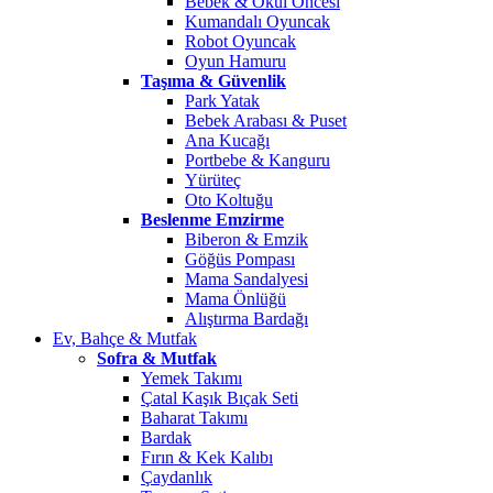
Bebek & Okul Öncesi
Kumandalı Oyuncak
Robot Oyuncak
Oyun Hamuru
Taşıma & Güvenlik
Park Yatak
Bebek Arabası & Puset
Ana Kucağı
Portbebe & Kanguru
Yürüteç
Oto Koltuğu
Beslenme Emzirme
Biberon & Emzik
Göğüs Pompası
Mama Sandalyesi
Mama Önlüğü
Alıştırma Bardağı
Ev, Bahçe & Mutfak
Sofra & Mutfak
Yemek Takımı
Çatal Kaşık Bıçak Seti
Baharat Takımı
Bardak
Fırın & Kek Kalıbı
Çaydanlık