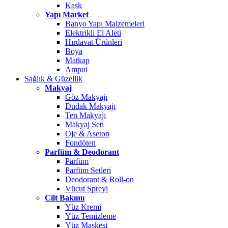
Kask
Yapı Market
Banyo Yapı Malzemeleri
Elektrikli El Aleti
Hırdavat Ürünleri
Boya
Matkap
Ampul
Sağlık & Güzellik
Makyaj
Göz Makyajı
Dudak Makyajı
Ten Makyajı
Makyaj Seti
Oje & Aseton
Fondöten
Parfüm & Deodorant
Parfüm
Parfüm Setleri
Deodorant & Roll-on
Vücut Spreyi
Cilt Bakımı
Yüz Kremi
Yüz Temizleme
Yüz Maskesi