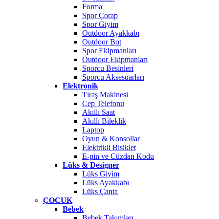
Forma
Spor Çorap
Spor Giyim
Outdoor Ayakkabı
Outdoor Bot
Spor Ekipmanları
Outdoor Ekipmanları
Sporcu Besinleri
Sporcu Aksesuarları
Elektronik
Tıraş Makinesi
Cep Telefonu
Akıllı Saat
Akıllı Bileklik
Laptop
Oyun & Konsollar
Elektrikli Bisiklet
E-pin ve Cüzdan Kodu
Lüks & Designer
Lüks Giyim
Lüks Ayakkabı
Lüks Çanta
ÇOCUK
Bebek
Bebek Takımları