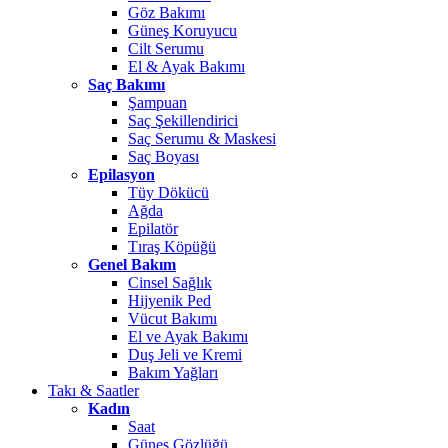
Göz Bakımı
Güneş Koruyucu
Cilt Serumu
El & Ayak Bakımı
Saç Bakımı
Şampuan
Saç Şekillendirici
Saç Serumu & Maskesi
Saç Boyası
Epilasyon
Tüy Dökücü
Ağda
Epilatör
Tıraş Köpüğü
Genel Bakım
Cinsel Sağlık
Hijyenik Ped
Vücut Bakımı
El ve Ayak Bakımı
Duş Jeli ve Kremi
Bakım Yağları
Takı & Saatler
Kadın
Saat
Güneş Gözlüğü