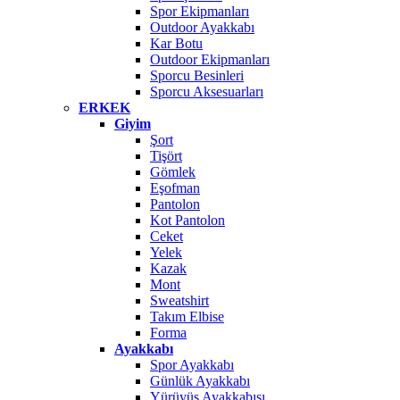
Spor Ekipmanları
Outdoor Ayakkabı
Kar Botu
Outdoor Ekipmanları
Sporcu Besinleri
Sporcu Aksesuarları
ERKEK
Giyim
Şort
Tişört
Gömlek
Eşofman
Pantolon
Kot Pantolon
Ceket
Yelek
Kazak
Mont
Sweatshirt
Takım Elbise
Forma
Ayakkabı
Spor Ayakkabı
Günlük Ayakkabı
Yürüyüş Ayakkabısı