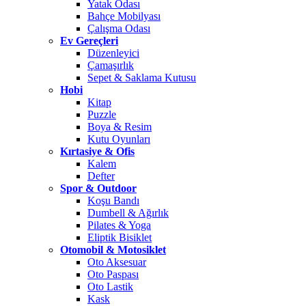
Yatak Odası
Bahçe Mobilyası
Çalışma Odası
Ev Gereçleri
Düzenleyici
Çamaşırlık
Sepet & Saklama Kutusu
Hobi
Kitap
Puzzle
Boya & Resim
Kutu Oyunları
Kırtasiye & Ofis
Kalem
Defter
Spor & Outdoor
Koşu Bandı
Dumbell & Ağırlık
Pilates & Yoga
Eliptik Bisiklet
Otomobil & Motosiklet
Oto Aksesuar
Oto Paspası
Oto Lastik
Kask