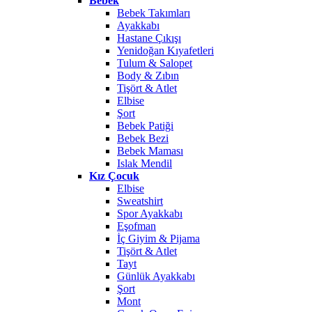
Bebek
Bebek Takımları
Ayakkabı
Hastane Çıkışı
Yenidoğan Kıyafetleri
Tulum & Salopet
Body & Zıbın
Tişört & Atlet
Elbise
Şort
Bebek Patiği
Bebek Bezi
Bebek Maması
Islak Mendil
Kız Çocuk
Elbise
Sweatshirt
Spor Ayakkabı
Eşofman
İç Giyim & Pijama
Tişört & Atlet
Tayt
Günlük Ayakkabı
Şort
Mont