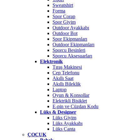
Sweatshirt
Forma
Spor Çorap
Spor Giyim
Outdoor Ayakkabı
Outdoor Bot
Spor Ekipmanları
Outdoor Ekipmanları
Sporcu Besinleri
Sporcu Aksesuarları
Elektronik
Tıraş Makinesi
Cep Telefonu
Akıllı Saat
Akıllı Bileklik
Laptop
Oyun & Konsollar
Elektrikli Bisiklet
E-pin ve Cüzdan Kodu
Lüks & Designer
Lüks Giyim
Lüks Ayakkabı
Lüks Çanta
ÇOCUK