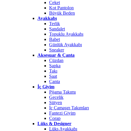
Ceket
Kot Pantolon
Büyük Beden
Ayakkabı
Terlik
Sandalet
Topuklu Ayakkabı
Babet
Günlük Ayakkabı
Sneaker
Aksesuar & Çanta
Cüzdan
Şapka
Takı
Saat
Çanta
İç Giyim
Pijama Takımı
Gecelik
Sütyen
İç Çamaşırı Takımları
Fantezi Giyim
Çorap
Lüks & Designer
Lüks Ayakkabı