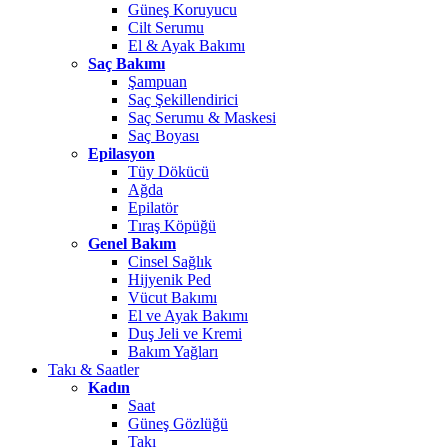
Güneş Koruyucu
Cilt Serumu
El & Ayak Bakımı
Saç Bakımı
Şampuan
Saç Şekillendirici
Saç Serumu & Maskesi
Saç Boyası
Epilasyon
Tüy Dökücü
Ağda
Epilatör
Tıraş Köpüğü
Genel Bakım
Cinsel Sağlık
Hijyenik Ped
Vücut Bakımı
El ve Ayak Bakımı
Duş Jeli ve Kremi
Bakım Yağları
Takı & Saatler
Kadın
Saat
Güneş Gözlüğü
Takı