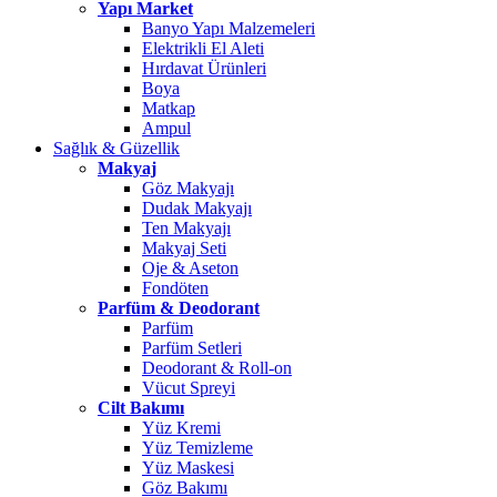
Yapı Market
Banyo Yapı Malzemeleri
Elektrikli El Aleti
Hırdavat Ürünleri
Boya
Matkap
Ampul
Sağlık & Güzellik
Makyaj
Göz Makyajı
Dudak Makyajı
Ten Makyajı
Makyaj Seti
Oje & Aseton
Fondöten
Parfüm & Deodorant
Parfüm
Parfüm Setleri
Deodorant & Roll-on
Vücut Spreyi
Cilt Bakımı
Yüz Kremi
Yüz Temizleme
Yüz Maskesi
Göz Bakımı