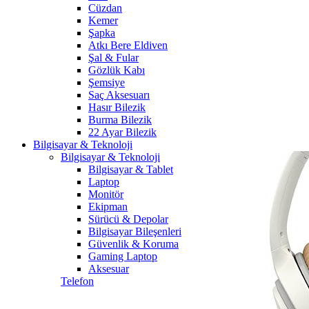
Cüzdan
Kemer
Şapka
Atkı Bere Eldiven
Şal & Fular
Gözlük Kabı
Şemsiye
Saç Aksesuarı
Hasır Bilezik
Burma Bilezik
22 Ayar Bilezik
Bilgisayar & Teknoloji
Bilgisayar & Teknoloji
Bilgisayar & Tablet
Laptop
Monitör
Ekipman
Sürücü & Depolar
Bilgisayar Bileşenleri
Güvenlik & Koruma
Gaming Laptop
Aksesuar
Telefon