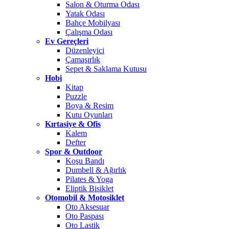
Salon & Oturma Odası
Yatak Odası
Bahçe Mobilyası
Çalışma Odası
Ev Gereçleri
Düzenleyici
Çamaşırlık
Sepet & Saklama Kutusu
Hobi
Kitap
Puzzle
Boya & Resim
Kutu Oyunları
Kırtasiye & Ofis
Kalem
Defter
Spor & Outdoor
Koşu Bandı
Dumbell & Ağırlık
Pilates & Yoga
Eliptik Bisiklet
Otomobil & Motosiklet
Oto Aksesuar
Oto Paspası
Oto Lastik