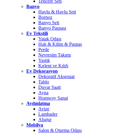
Tencere Seti
Banyo
Havlu & Havlu Seti
Bornoz
Banyo Seti
Banyo Paspası
Ev Tekstili
Yatak Odası
Halı & Kilim & Paspas
Perde
Nevresim Takımı
Yastık
Kırlent ve Kılıfı
Ev Dekorasyon
Dekoratif Aksesuar
Tablo
Duvar Saati
Ayna
Homwoy Sanat
Aydınlatma
Avize
Lambader
Abajur
Mobilya
Salon & Oturma Odası