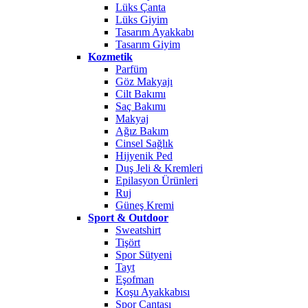
Lüks Çanta
Lüks Giyim
Tasarım Ayakkabı
Tasarım Giyim
Kozmetik
Parfüm
Göz Makyajı
Cilt Bakımı
Saç Bakımı
Makyaj
Ağız Bakım
Cinsel Sağlık
Hijyenik Ped
Duş Jeli & Kremleri
Epilasyon Ürünleri
Ruj
Güneş Kremi
Sport & Outdoor
Sweatshirt
Tişört
Spor Sütyeni
Tayt
Eşofman
Koşu Ayakkabısı
Spor Çantası