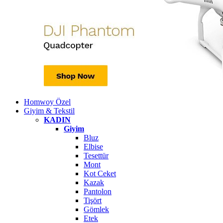
Homwoy Özel
Giyim & Tekstil
KADIN
Giyim
Bluz
Elbise
Tesettür
Mont
Kot Ceket
Kazak
Pantolon
Tişört
Gömlek
Etek