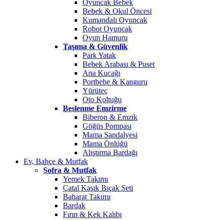
Oyuncak Bebek
Bebek & Okul Öncesi
Kumandalı Oyuncak
Robot Oyuncak
Oyun Hamuru
Taşıma & Güvenlik
Park Yatak
Bebek Arabası & Puset
Ana Kucağı
Portbebe & Kanguru
Yürüteç
Oto Koltuğu
Beslenme Emzirme
Biberon & Emzik
Göğüs Pompası
Mama Sandalyesi
Mama Önlüğü
Alıştırma Bardağı
Ev, Bahçe & Mutfak
Sofra & Mutfak
Yemek Takımı
Çatal Kaşık Bıçak Seti
Baharat Takımı
Bardak
Fırın & Kek Kalıbı