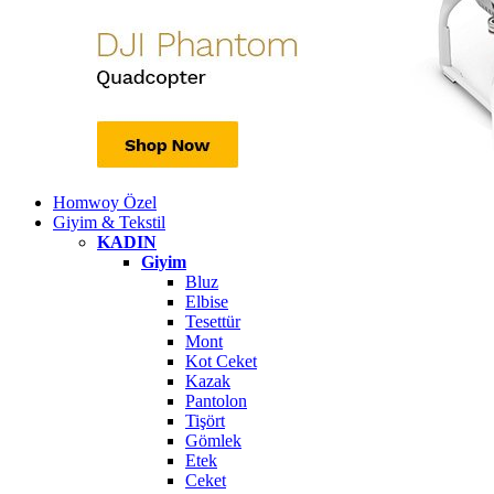
Homwoy Özel
Giyim & Tekstil
KADIN
Giyim
Bluz
Elbise
Tesettür
Mont
Kot Ceket
Kazak
Pantolon
Tişört
Gömlek
Etek
Ceket