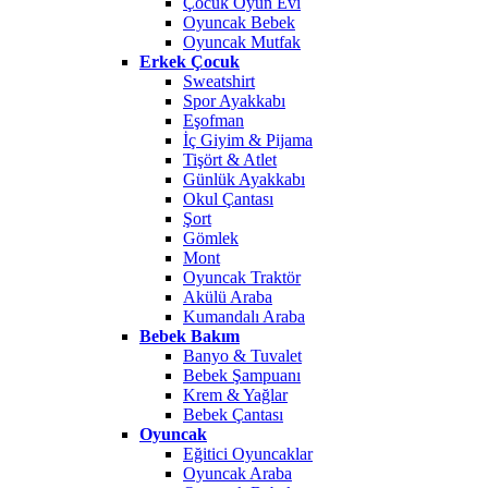
Çocuk Oyun Evi
Oyuncak Bebek
Oyuncak Mutfak
Erkek Çocuk
Sweatshirt
Spor Ayakkabı
Eşofman
İç Giyim & Pijama
Tişört & Atlet
Günlük Ayakkabı
Okul Çantası
Şort
Gömlek
Mont
Oyuncak Traktör
Akülü Araba
Kumandalı Araba
Bebek Bakım
Banyo & Tuvalet
Bebek Şampuanı
Krem & Yağlar
Bebek Çantası
Oyuncak
Eğitici Oyuncaklar
Oyuncak Araba