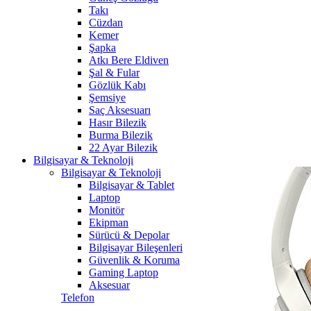
Takı
Cüzdan
Kemer
Şapka
Atkı Bere Eldiven
Şal & Fular
Gözlük Kabı
Şemsiye
Saç Aksesuarı
Hasır Bilezik
Burma Bilezik
22 Ayar Bilezik
Bilgisayar & Teknoloji
Bilgisayar & Teknoloji
Bilgisayar & Tablet
Laptop
Monitör
Ekipman
Sürücü & Depolar
Bilgisayar Bileşenleri
Güvenlik & Koruma
Gaming Laptop
Aksesuar
Telefon