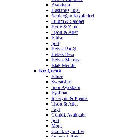
Ayakkabı
Hastane Çıkışı
Yenidoğan Kıyafetleri
Tulum & Salopet
Body & Zıbın
Tişört & Atlet
Elbise
Şort
Bebek Patiği
Bebek Bezi
Bebek Maması
Islak Mendil
Kız Çocuk
Elbise
Sweatshirt
Spor Ayakkabı
Eşofman
İç Giyim & Pijama
Tişört & Atlet
Tayt
Günlük Ayakkabı
Şort
Mont
Çocuk Oyun Evi
Oyuncak Bebek