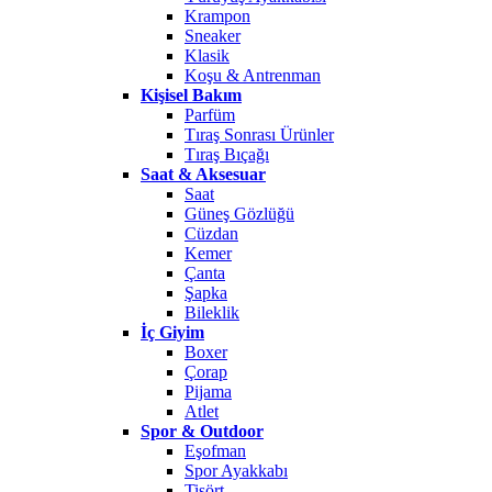
Krampon
Sneaker
Klasik
Koşu & Antrenman
Kişisel Bakım
Parfüm
Tıraş Sonrası Ürünler
Tıraş Bıçağı
Saat & Aksesuar
Saat
Güneş Gözlüğü
Cüzdan
Kemer
Çanta
Şapka
Bileklik
İç Giyim
Boxer
Çorap
Pijama
Atlet
Spor & Outdoor
Eşofman
Spor Ayakkabı
Tişört