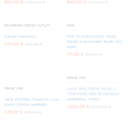
850.00
₺
840.00
₺
1,000.00
₺
1,300.00
₺
MY DREAM CENTER OUTLET
PINK
Salvari Pantolon
Pink PLKDD005R02 Siyah
Renkli Dokunmatik Kadın Kol
370.00
₺
450.00
₺
Saati
111.99
₺
189.99
₺
İMAGE ONE
sek
at
İMAGE ONE
JACK WOLFSKIN VOJO 3
TEXAPORE MID W Outdoor
ayakkabısı. Kadın
Jack Wolfskin Freeport Low
Kadın Günlük Ayakkabı
1,500.00
₺
1,700.00
₺
539.99
₺
955.00
₺