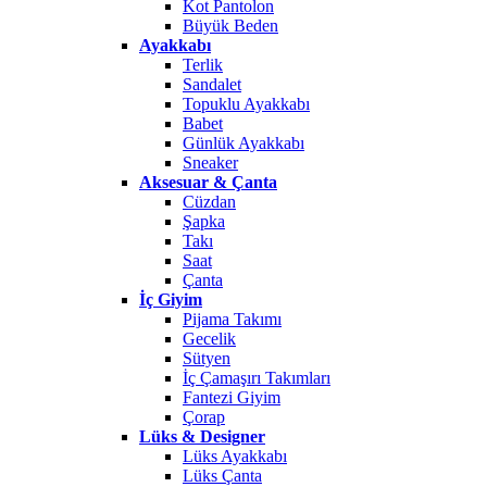
Kot Pantolon
Büyük Beden
Ayakkabı
Terlik
Sandalet
Topuklu Ayakkabı
Babet
Günlük Ayakkabı
Sneaker
Aksesuar & Çanta
Cüzdan
Şapka
Takı
Saat
Çanta
İç Giyim
Pijama Takımı
Gecelik
Sütyen
İç Çamaşırı Takımları
Fantezi Giyim
Çorap
Lüks & Designer
Lüks Ayakkabı
Lüks Çanta