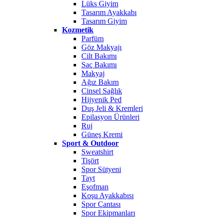
Lüks Giyim
Tasarım Ayakkabı
Tasarım Giyim
Kozmetik
Parfüm
Göz Makyajı
Cilt Bakımı
Saç Bakımı
Makyaj
Ağız Bakım
Cinsel Sağlık
Hijyenik Ped
Duş Jeli & Kremleri
Epilasyon Ürünleri
Ruj
Güneş Kremi
Sport & Outdoor
Sweatshirt
Tişört
Spor Sütyeni
Tayt
Eşofman
Koşu Ayakkabısı
Spor Çantası
Spor Ekipmanları