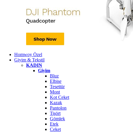
Homwoy Özel
Giyim & Tekstil
KADIN
Giyim
Bluz
Elbise
Tesettür
Mont
Kot Ceket
Kazak
Pantolon
Tişört
Gömlek
Etek
Ceket