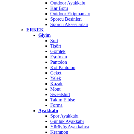
Outdoor Ayakkabı
Kar Botu
Outdoor Ekipmanları
Sporcu Besinleri
Sporcu Aksesuarları
ERKEK
Giyim
Şort
Tişört
Gömlek
Eşofman
Pantolon
Kot Pantolon
Ceket
Yelek
Kazak
Mont
Sweatshirt
Takım Elbise
Forma
Ayakkabı
Spor Ayakkabı
Günlük Ayakkabı
Yürüyüş Ayakkabısı
Krampon