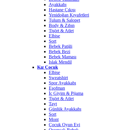
Ayakkabı
Hastane Çıkışı
Yenidoğan Kıyafetleri
Tulum & Salopet
Body & Zıbın
Tişört & Atlet
Elbise
Şort
Bebek Patiği
Bebek Bezi
Bebek Maması
Islak Mendil
Kız Çocuk
Elbise
Sweatshirt
Spor Ayakkabı
Eşofman
İç Giyim & Pijama
Tişört & Atlet
Tayt
Günlük Ayakkabı
Şort
Mont
Çocuk Oyun Evi
Oyuncak Bebek