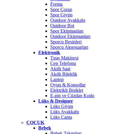
Forma
Spor Çorap
Spor Giyim
Outdoor Ayakkabı
Outdoor Bot
Spor Ekipmanları
Outdoor Ekipmanları
Sporcu Besinleri
Sporcu Aksesuarları
Elektronik
Tıraş Makinesi
Cep Telefonu
Akıllı Saat
Akıllı Bileklik
Laptop
Oyun & Konsollar
Elektrikli Bisiklet
E-pin ve Cüzdan Kodu
Lüks & Designer
Lüks Giyim
Lüks Ayakkabı
Lüks Çanta
ÇOCUK
Bebek
Bebek Takımları