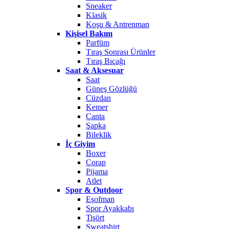
Sneaker
Klasik
Koşu & Antrenman
Kişisel Bakım
Parfüm
Tıraş Sonrası Ürünler
Tıraş Bıçağı
Saat & Aksesuar
Saat
Güneş Gözlüğü
Cüzdan
Kemer
Çanta
Şapka
Bileklik
İç Giyim
Boxer
Çorap
Pijama
Atlet
Spor & Outdoor
Eşofman
Spor Ayakkabı
Tişört
Sweatshirt